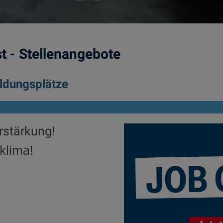
t - Stellenangebote
ildungsplätze
erstärkung!
klima!