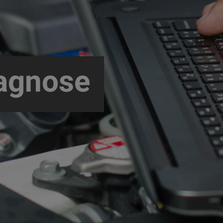
ektrik
agnose