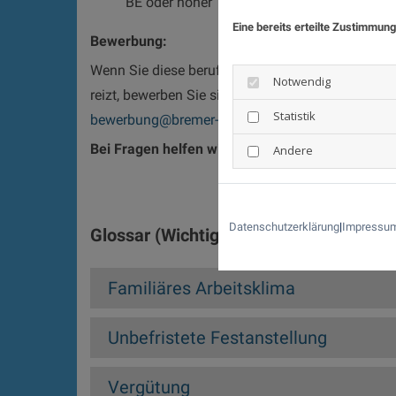
BE oder höher
Eine bereits erteilte Zustimmung
Bewerbung:
Wenn Sie diese berufliche Herausforderung mit i
Notwendig
reizt, bewerben Sie sich bei uns per E-Mail an:
Statistik
bewerbung@bremer-eildienst.de
Bei Fragen helfen wir gerne weiter!
Andere
Datenschutzerklärung
|
Impressu
Glossar (Wichtige Wörter):
Familiäres Arbeitsklima
Unbefristete Festanstellung
Vergütung