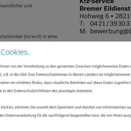
freundlicher und
chatroniker (m/w/d) in einer
Cookies.
durch
Jetzt bewerben!
n an Fahrzeugen
 Rahmen von der Verarbeitung zu den genannten Zwecken möglicherweise Daten 
), z.B. in die USA. Das Datenschutzniveau in diesen Ländern ist möglicherweise
 daher ein erhöhtes Risiko, dass staatliche Behörden auf diese Daten zugreife
als Kfz-Mechatroniker oder
e in den Datenschutzrichtlinien des jeweiligen Anbieters.
 bearbeiten
klicken, stimmen Sie sowohl dem Speichern und Abrufen von Informationen auf
rmarkenwerkstatt
n Datenverarbeitung für die nachfolgend dargestellten bzw. die von Ihnen au
e B, wünschenswert wäre auch